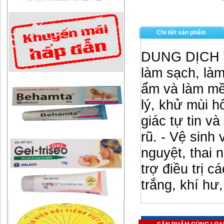
Chi tiết sản phẩm
DUNG DỊCH 
làm sạch, là
ẩm và làm mề
lý, khử mùi h
giác tự tin v
rũ. - Vệ sinh
nguyệt, thai 
trợ điều trị 
trắng, khí hư