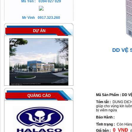
Ms Yến :
0394 027 029
Mr Vinh
0917.323.260
DỰ ÁN
DD VỆ
Mã Sản Phẩm : DD 
QUẢNG CÁO
Tóm tắt :
DUNG DỊCH
giúp cho vùng kín luô
bị viêm ngứa
Bảo Hành :
Tình trạng :
Còn Hàn
0 VNÐ
Giá bán :