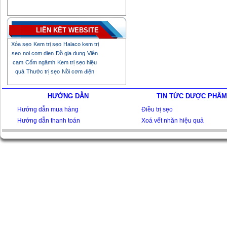
LIÊN KẾT WEBSITE
Xóa sẹo
Kem trị sẹo
Halaco kem trị
sẹo
noi com dien
Đồ gia dụng
Viên
cam
Cốm ngâmh
Kem trị sẹo hiệu
quả
Thước trị sẹo
Nồi cơm điện
HƯỚNG DẪN
TIN TỨC DƯỢC PHẨM
Hướng dẫn mua hàng
Điều trị sẹo
Hướng dẫn thanh toán
Xoá vết nhăn hiệu quả