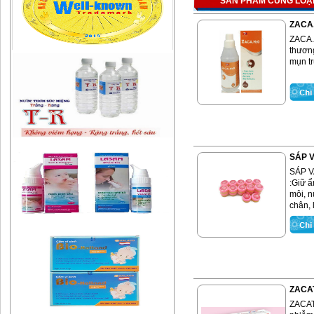
SẢN PHẨM CÙNG LOẠ
ZACA
ZACA.
thương
mụn t
SÁP 
SÁP 
:Giữ 
môi, n
chân, 
ZACA
ZACAT