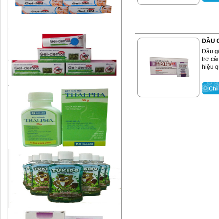
DẦU 
Dầu g
trợ cả
hiệu qu