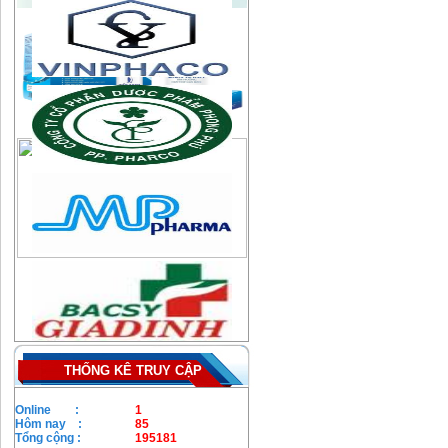
THỐNG KÊ TRUY CẬP
Online :
1
Hôm nay :
85
Tổng cộng :
195181