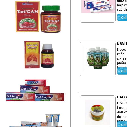
nhiễm,
hợp ch
sau sin
NSM 
Nước 
khỏe 
cơ nh
phẩm 
khuyên
CAO 
CAO X
trường
đau kh
do lao
nhức ..