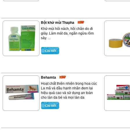
Bột khử mùi Thapha
Khử mùi hôi nách, hôi chân do đi
giày. Làm mát da, ngăn ngừa rôm
sảy. ...
Behamta
Hoạt chất thiên nhiên trong hoa cúc
La mã và dầu hạnh nhân đem lại
hiệu quả cao và sử dụng an toàn
cho làn da bé và mọi làn da