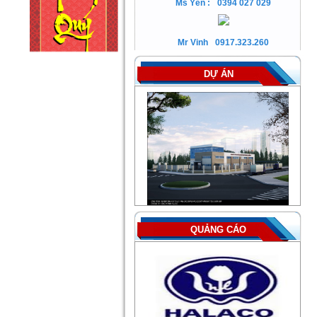
Ms Yến :
0394 027 029
Mr Vinh
0917.323.260
DỰ ÁN
QUẢNG CÁO