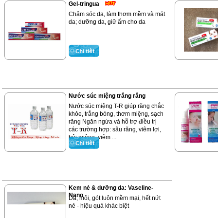
Gel-tringua
Chăm sóc da, làm thơm mềm và mát
da; dưỡng da, giữ ẩm cho da
Nước súc miệng trắng răng
Nước súc miệng T-R giúp răng chắc
khỏe, trắng bóng, thơm miệng, sạch
răng Ngăn ngừa và hỗ trợ điều trị
các trường hợp: sâu răng, viêm lợi,
hôi miệng, viêm ...
Kem nẻ & dưỡng da: Vaseline-
Nano
Da, môi, gót luôn mềm mại, hết nứt
nẻ - hiệu quả khác biệt