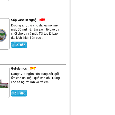
Sáp Vaselin Nghệ
Dưỡng ẩm, giữ cho da và môi mềm
mại, đỡ nứt nẻ, làm sạch tế bào da
chết cho da và môi. Tái tạo tế bào
da, kích thích liền sẹo ...
Gel-demos
Dạng GEL ngừa côn trùng đốt, giữ
ẩm cho da, hiệu quả kéo dài. Dùng
cho cả người lớn và trẻ em