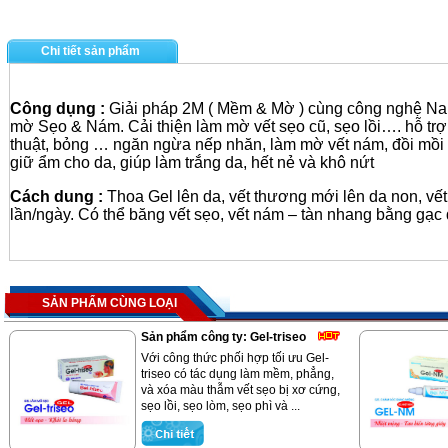
Chi tiết sản phẩm
Công dụng :
Giải pháp 2M ( Mềm & Mờ ) cùng công nghệ Nan
mờ Sẹo & Nám. Cải thiện làm mờ vết sẹo cũ, sẹo lồi…. hỗ trợ
thuật, bỏng … ngăn ngừa nếp nhăn, làm mờ vết nám, đồi mồi 
giữ ẩm cho da, giúp làm trắng da, hết nẻ và khô nứt
Cách dung :
Thoa Gel lên da, vết thương mới lên da non, vết
lần/ngày. Có thể băng vết sẹo, vết nám – tàn nhang bằng gạc
SẢN PHẨM CÙNG LOẠI
Sản phẩm công ty: Gel-triseo
Với công thức phối hợp tối ưu Gel-
triseo có tác dụng làm mềm, phẳng,
và xóa màu thẫm vết sẹo bị xơ cứng,
sẹo lồi, sẹo lòm, sẹo phì và ...