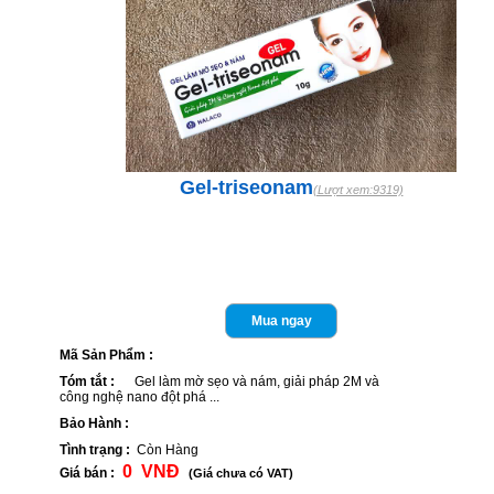
Gel-triseonam
(Lượt xem:9319)
Mua ngay
Mã Sản Phẩm :
Tóm tắt :
Gel làm mờ sẹo và nám, giải pháp 2M và
công nghệ nano đột phá ...
Bảo Hành :
Tình trạng :
Còn Hàng
0 VNÐ
Giá bán :
(Giá chưa có VAT)