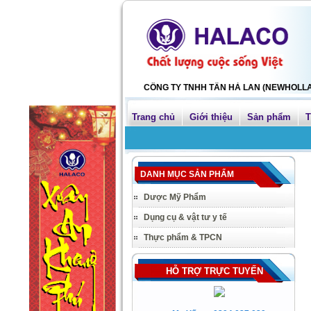
CÔNG TY TNHH TÂN HÀ LAN (NEWHOLLAND)- HAL
Trang chủ
Giới thiệu
Sản phẩm
T
DANH MỤC SẢN PHẨM
Dược Mỹ Phẩm
Dụng cụ & vật tư y tế
Thực phẩm & TPCN
HỖ TRỢ TRỰC TUYẾN