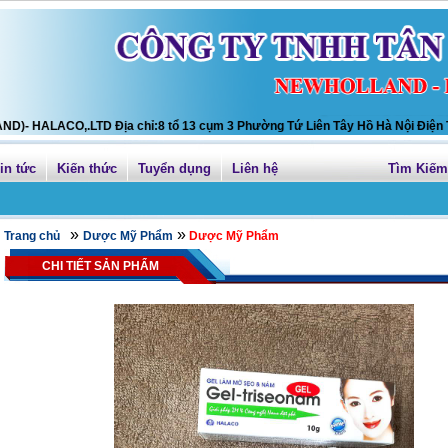
ACO,.LTD Địa chỉ:8 tổ 13 cụm 3 Phường Tứ Liên Tây Hồ Hà Nội Điện Thoại
in tức
Kiến thức
Tuyển dụng
Liên hệ
Tìm Kiếm
»
»
Trang chủ
Dược Mỹ Phẩm
Dược Mỹ Phẩm
CHI TIẾT SẢN PHẨM